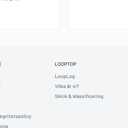
E
LOOPTOP
LoopLog
r
Vilka är vi?
Skick & klassificering
egritetspolicy
vice