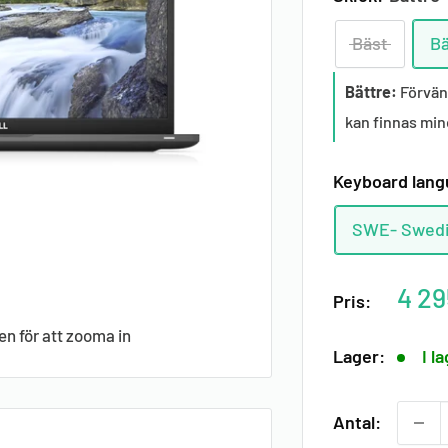
Bäst
Bä
Bättre:
Förvän
kan finnas min
Keyboard lan
SWE- Swed
Raba
4 29
Pris:
pris
en för att zooma in
Lager:
I l
Antal: