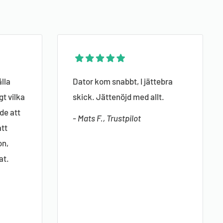
lla
Dator kom snabbt, I jättebra
gt vilka
skick. Jättenöjd med allt.
de att
- Mats F., Trustpilot
att
on,
at.