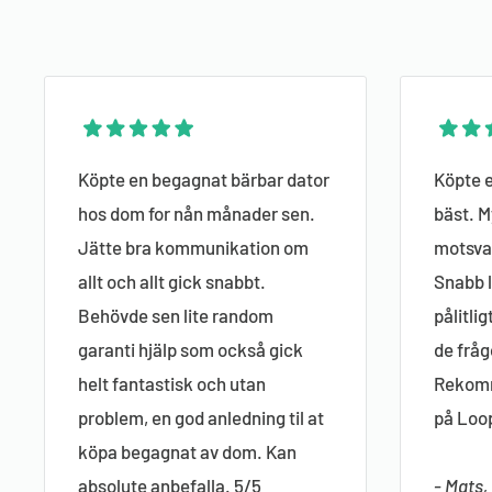
Köpte en begagnat bärbar dator
Köpte e
hos dom for nån månader sen.
bäst. M
Jätte bra kommunikation om
motsvar
allt och allt gick snabbt.
Snabb l
Behövde sen lite random
pålitli
garanti hjälp som också gick
de fråg
helt fantastisk och utan
Rekomm
problem, en god anledning til at
på Loo
köpa begagnat av dom. Kan
absolute anbefalla. 5/5
- Mats,