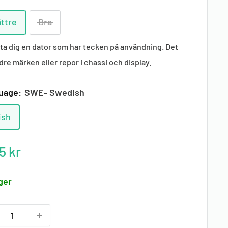
ttre
Bra
ta dig en dator som har tecken på användning. Det
dre märken eller repor i chassi och display.
guage:
SWE- Swedish
ish
tterat
5 kr
ager