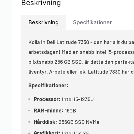
Beskrivning
Beskrivning
Specifikationer
Kolla in Dell Latitude 7330 - den har allt du b
arbetsdagen! Med en snabb Intel i5-process
blixtsnabb 256 GB SSD, är detta den perfekta 
äventyr. Arbete eller lek, Latitude 7330 har 
Specifikationer:
Processor:
Intel i5-1235U
RAM-minne:
16
GB
Hårddisk:
256GB
SSD NVMe
Grafikkort:
Intel Iris XE