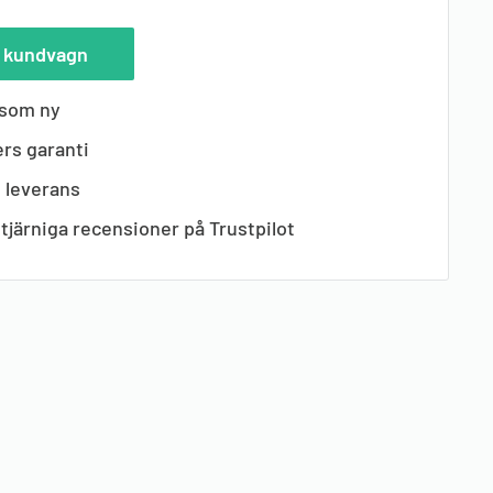
 i kundvagn
 som ny
rs garanti
s leverans
tjärniga recensioner på Trustpilot