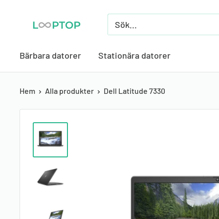
Skippa
Looptop.se
till
innehåll
Bärbara datorer
Stationära datorer
Hem
Alla produkter
Dell Latitude 7330