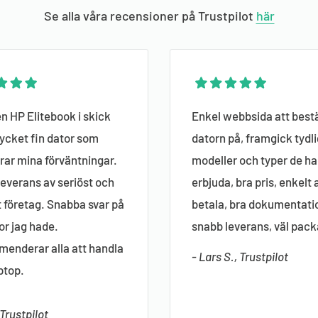
Se alla våra recensioner på Trustpilot
här
n HP Elitebook i skick
Enkel webbsida att bestä
ycket fin dator som
datorn på, framgick tydli
ar mina förväntningar.
modeller och typer de ha
everans av seriöst och
erbjuda, bra pris, enkelt 
gt företag. Snabba svar på
betala, bra dokumentati
or jag hade.
snabb leverans, väl pack
enderar alla att handla
- Lars S., Trustpilot
ptop.
 Trustpilot