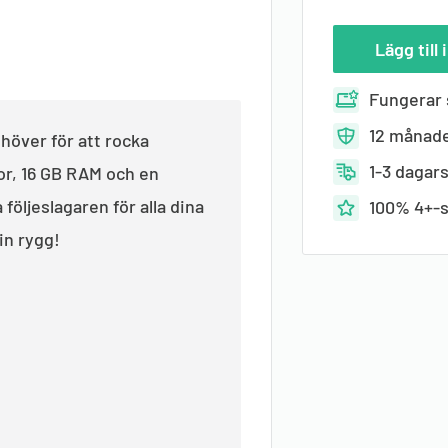
Lägg till
Fungerar
12 månade
ehöver för att rocka
1-3 dagar
or, 16 GB RAM och en
följeslagaren för alla dina
100% 4+-s
din rygg!