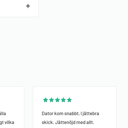
ånaders
itativa
 kontakta
 att du
l miljön
va
lla
Dator kom snabbt, I jättebra
gt vilka
skick. Jättenöjd med allt.