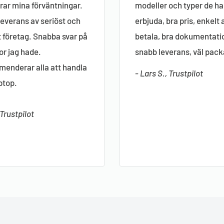
ar mina förväntningar.
modeller och typer de ha
everans av seriöst och
erbjuda, bra pris, enkelt 
gt företag. Snabba svar på
betala, bra dokumentati
or jag hade.
snabb leverans, väl pack
enderar alla att handla
- Lars S., Trustpilot
ptop.
 Trustpilot