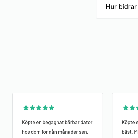
skydda miljö
Renoveringsp
Hur bidrar
undantag på b
bedömning av 
garanti erbju
Att köpa bega
nya kompone
oss på e-pos
kan spara pen
genom att min
tillverknings
Köpte en begagnat bärbar dator
Köpte e
hos dom for nån månader sen.
bäst. M