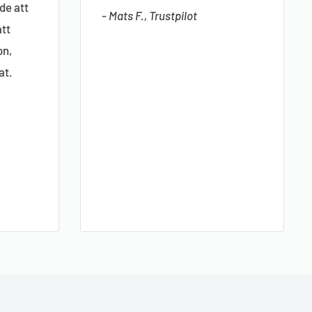
de att
- Mats F., Trustpilot
att
on,
at.