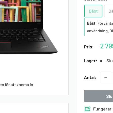
Bäst
Bä
Bäst:
Förvänta 
användning. Dis
Raba
2 79
Pris:
pris
Lager:
Slu
Antal:
en för att zooma in
Slu
Fungerar