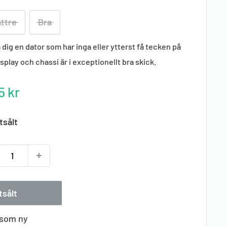
ttre
Bra
dig en dator som har inga eller ytterst få tecken på
play och chassi är i exceptionellt bra skick.
tterat
5 kr
tsålt
tsålt
 som ny