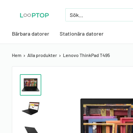
Skippa
Looptop.se
till
innehåll
Bärbara datorer
Stationära datorer
Hem
Alla produkter
Lenovo ThinkPad T495