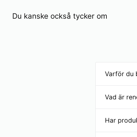
Du kanske också tycker om
Varför du
Renoverad Le
Vad är re
mindre. Detta
att köpa nya
Renoverade e
livscykel och
Har produ
andrahands. 
delar som int
kvalitetskont
Ja, alla köp