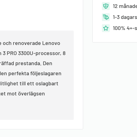
12 månade
1-3 dagar
100% 4+-s
e och renoverade Lenovo
n 3 PRO 3300U-processor, 8
räffad prestanda. Den
den perfekta följeslagaren
itlighet till ett oslagbart
get mot överlägsen