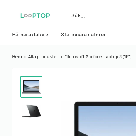
Skippa
Looptop.se
till
innehåll
Bärbara datorer
Stationära datorer
Hem
Alla produkter
Microsoft Surface Laptop 3 (15")