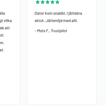
lla
Dator kom snabbt, I jättebra
gt vilka
skick. Jättenöjd med allt.
de att
- Mats F., Trustpilot
att
on,
at.