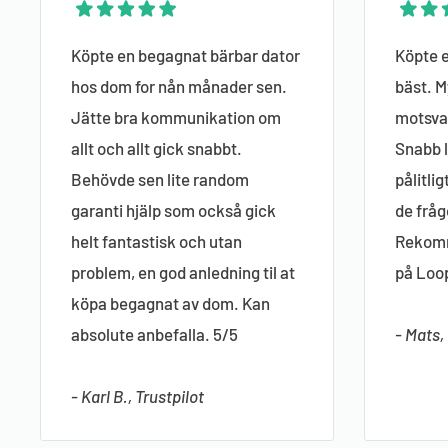
Köpte en begagnat bärbar dator
Köpte e
hos dom for nån månader sen.
bäst. M
Jätte bra kommunikation om
motsvar
allt och allt gick snabbt.
Snabb l
Behövde sen lite random
pålitli
garanti hjälp som också gick
de fråg
helt fantastisk och utan
Rekomm
problem, en god anledning til at
på Loo
köpa begagnat av dom. Kan
absolute anbefalla. 5/5
- Mats,
- Karl B., Trustpilot