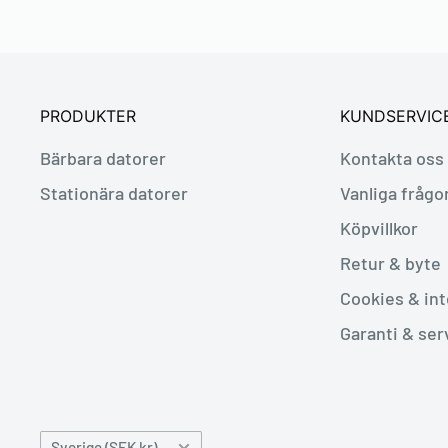
PRODUKTER
KUNDSERVIC
Bärbara datorer
Kontakta oss
Stationära datorer
Vanliga frågo
Köpvillkor
Retur & byte
Cookies & int
Garanti & ser
Land/Region
Sverige (SEK kr)