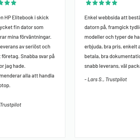
n HP Elitebook i skick
Enkel webbsida att bestä
ycket fin dator som
datorn på, framgick tydli
ar mina förväntningar.
modeller och typer de ha
everans av seriöst och
erbjuda, bra pris, enkelt 
gt företag. Snabba svar på
betala, bra dokumentati
or jag hade.
snabb leverans, väl pack
enderar alla att handla
- Lars S., Trustpilot
ptop.
 Trustpilot