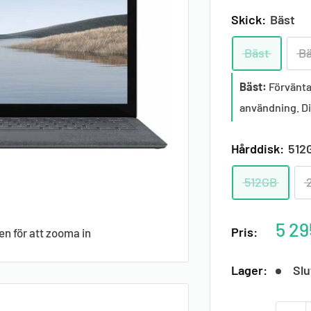
Skick:
Bäst
Bäst
Bä
Bäst:
Förvänta 
användning. Dis
Hårddisk:
512
512GB
Raba
5 29
Pris:
en för att zooma in
pris
Lager:
Slu