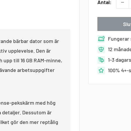
Antal:
Slu
Fungerar
rande bärbar dator som är
12 månade
tiv upplevelse. Den är
1-3 dagar
h upp till 16 GB RAM-minne,
krävande arbetsuppgifter
100% 4+-s
lSense-pekskärm med hög
a detaljer. Dessutom är
ilket gör den mer reptålig