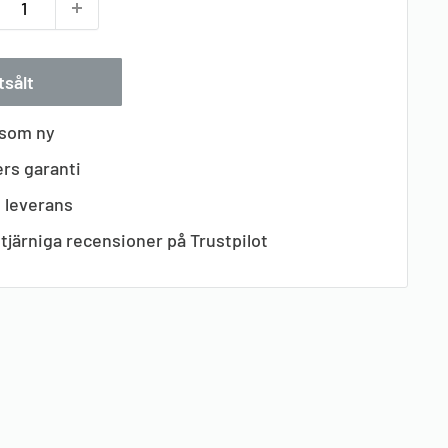
tsålt
 som ny
rs garanti
s leverans
tjärniga recensioner på Trustpilot