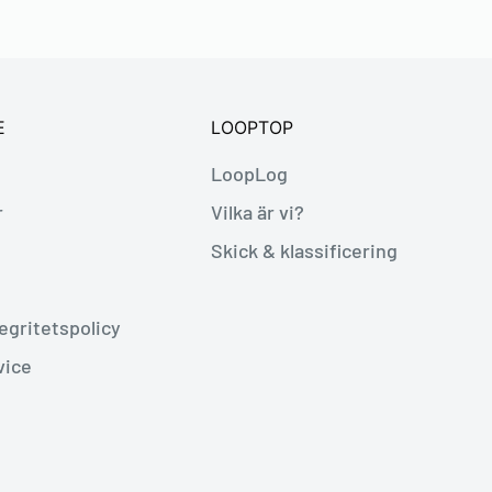
E
LOOPTOP
LoopLog
r
Vilka är vi?
Skick & klassificering
egritetspolicy
vice