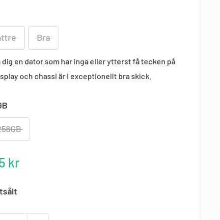
ttre
Bra
dig en dator som har inga eller ytterst få tecken på
play och chassi är i exceptionellt bra skick.
GB
256GB
tterat
5 kr
tsålt