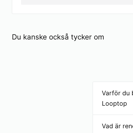
Du kanske också tycker om
Varför du 
Looptop
Renoverad Mi
Vad är re
till 40 % min