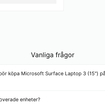
Vanliga frågor
bör köpa Microsoft Surface Laptop 3 (15") p
crosoft Surface Laptop 3 (15") fungerar som ny, men kos
noverade enheter?
dre. Detta sparar både koldioxidutsläpp och elektronikavf