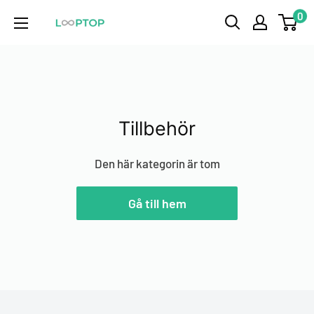
Skippa
0
Looptop.se
till
innehåll
Tillbehör
Den här kategorin är tom
Gå till hem