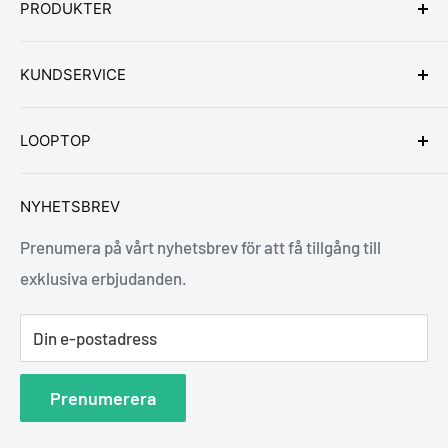
PRODUKTER
Bärbara datorer
KUNDSERVICE
Stationära datorer
Kontakta oss
LOOPTOP
Vanliga frågor
Köpvillkor
LoopLog
NYHETSBREV
Retur & byte
Vilka är vi?
Prenumera på vårt nyhetsbrev för att få tillgång till
Cookies & integritetspolicy
Skick & klassificering
exklusiva erbjudanden.
Garanti & service
Din e-postadress
Prenumerera