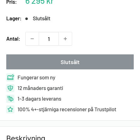
Rabatterat
6 295 kr
Pris:
pris
Lager:
Slutsålt
Antal:
Slutsålt
Fungerar som ny
12 månaders garanti
1-3 dagars leverans
100% 4+-stjärniga recensioner på Trustpilot
Beskrivning