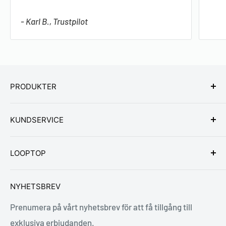
- Karl B., Trustpilot
PRODUKTER
Bärbara datorer
KUNDSERVICE
Stationära datorer
Kontakta oss
LOOPTOP
Vanliga frågor
Köpvillkor
LoopLog
NYHETSBREV
Retur & byte
Vilka är vi?
Prenumera på vårt nyhetsbrev för att få tillgång till
Cookies & integritetspolicy
Skick & klassificering
exklusiva erbjudanden.
Garanti & service