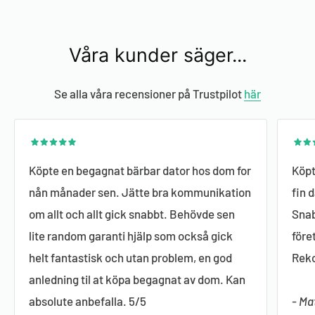
garantiärende ska du kontakta oss på e-postadress:
Först och främst för att du kan spara pengar på helt
delar mot högkvalitativa nya komponenter.
info@looptop.se.
nya produkter. Och för det andra bidrar du till miljön
Våra kunder säger...
genom att minska den klimatpåverkan som uppstår
till följd av intensiva tillverkningsprocesser.
Se alla våra recensioner på Trustpilot
här
Köpte en begagnat bärbar dator hos dom for
Köpt
nån månader sen. Jätte bra kommunikation
fin 
om allt och allt gick snabbt. Behövde sen
Snab
lite random garanti hjälp som också gick
före
helt fantastisk och utan problem, en god
Reko
anledning til at köpa begagnat av dom. Kan
absolute anbefalla. 5/5
- Ma